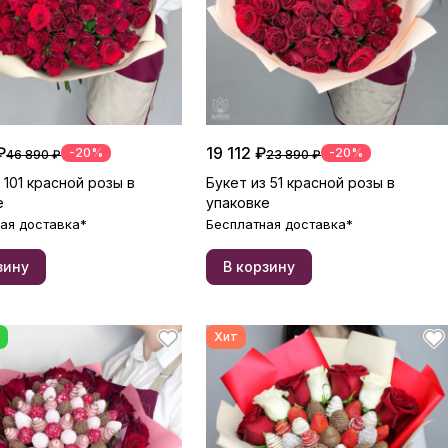
₽
19 112 ₽
-20%
-20%
46 890 ₽
23 890 ₽
 101 красной розы в
Букет из 51 красной розы в
е
упаковке
ая доставка*
Бесплатная доставка*
зину
В корзину
Хит