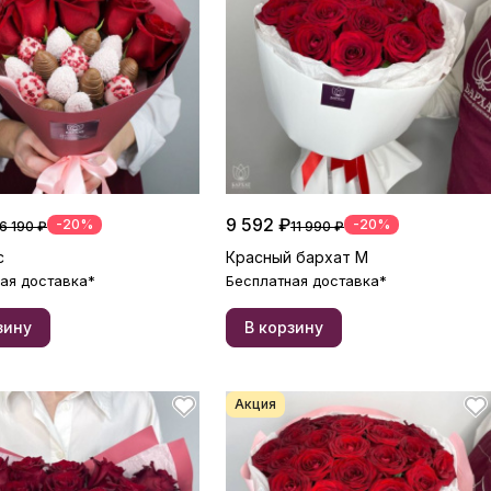
9 592 ₽
-20%
-20%
6 190 ₽
11 990 ₽
с
Красный бархат М
ая доставка*
Бесплатная доставка*
зину
В корзину
Акция