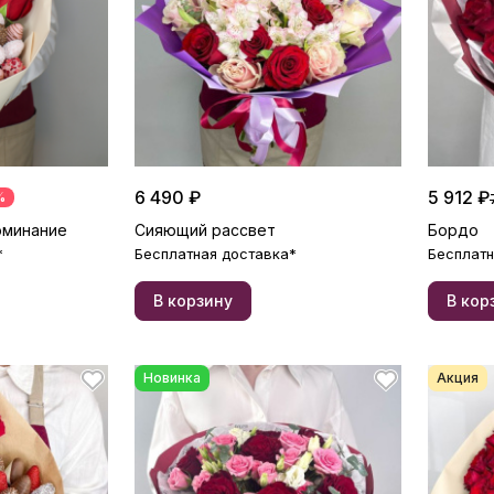
6 490 ₽
5 912 ₽
%
оминание
Сияющий рассвет
Бордо
*
Бесплатная доставка*
Бесплатн
В корзину
В кор
Новинка
Акция