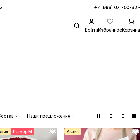
+7 (996) 071-00-92
и
Войти
Избранное
Корзина
Состав
Наши предложения
кция
Размер М
Акция