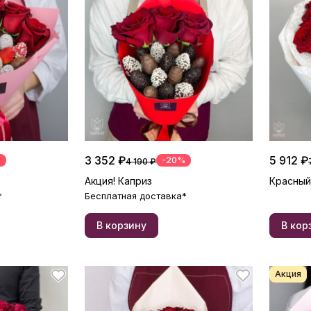
3 352 ₽
5 912 ₽
%
-20%
4 190 ₽
Акция! Каприз
Красный
*
Бесплатная доставка*
В корзину
В кор
Акция