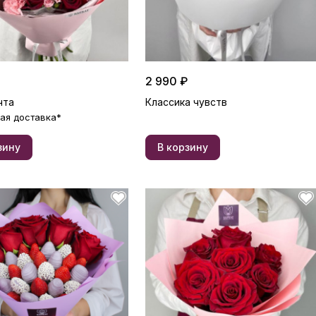
2 990 ₽
чта
Классика чувств
ая доставка*
зину
В корзину