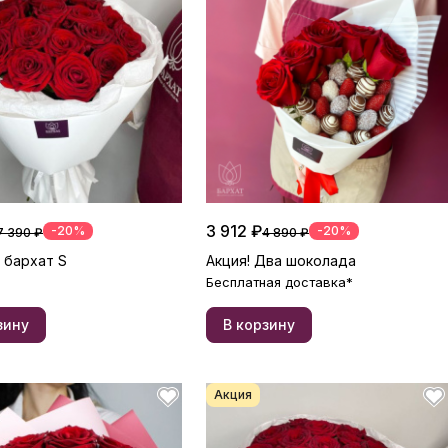
3 912 ₽
-20%
-20%
7 390 ₽
4 890 ₽
 бархат S
Акция! Два шоколада
Бесплатная доставка*
зину
В корзину
Акция