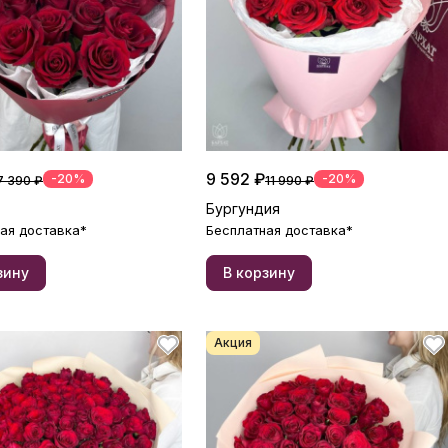
9 592 ₽
-20%
-20%
7 390 ₽
11 990 ₽
Бургундия
ая доставка*
Бесплатная доставка*
зину
В корзину
Акция