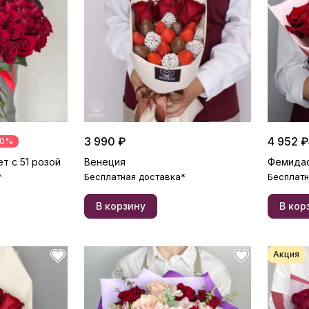
3 990 ₽
4 952 ₽
20%
т с 51 розой
Венеция
Фемида
*
Бесплатная доставка*
Бесплатн
В корзину
В кор
Акция