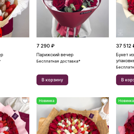
7 290 ₽
37 512 
ер
Парижский вечер
Букет из
упаковк
*
Бесплатная доставка*
Бесплатн
В корзину
В кор
Новинка
Новинка