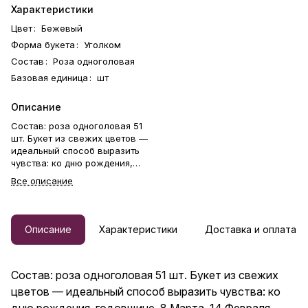
Характеристики
Цвет
:
Бежевый
Форма букета
:
Уголком
Состав
:
Роза одноголовая
Базовая единица
:
шт
Описание
Состав: роза одноголовая 51
шт. Букет из свежих цветов —
идеальный способ выразить
чувства: ко дню рождения,
годовщине, 8 Марта, 14
Все описание
Февраля, Дню матери, Дню
учителя, Дню бабушки и
дедушки или просто в знак
внимания и заботы. Фирменная
Описание
Характеристики
Доставка и оплата
открытка-инструкция по
хранению — в подарок.
Цветочный букет — отличный
Состав: роза одноголовая 51 шт. Букет из свежих
подарок бабушке, маме,
любимой женщине, жене,
цветов — идеальный способ выразить чувства: ко
подруге, сестре, друзьям и
дню рождения, годовщине, 8 Марта, 14 Февраля,