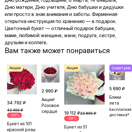
коллеге.
Дню матери, Дню учителя, Дню бабушки и дедушки
или просто в знак внимания и заботы. Фирменная
открытка-инструкция по хранению — в подарок.
Цветочный букет — отличный подарок бабушке,
маме, любимой женщине, жене, подруге, сестре,
друзьям и коллеге.
Вам также может понравиться
Акция
Акция
Советуем
5 690 ₽
2 990 ₽
Блики
Акция!
34 792 ₽
лета
Розовое
Бесплатная
43 490 ₽
сердце
19 112 ₽
23 890 ₽
доставка*
-20%
-20%
Букет из 101
Букет из 51
красной розы