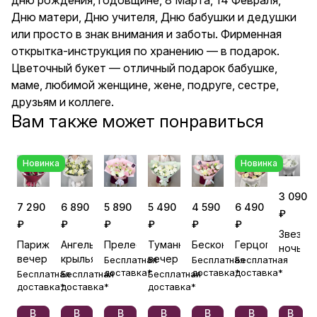
коллеге.
Дню матери, Дню учителя, Дню бабушки и дедушки
или просто в знак внимания и заботы. Фирменная
открытка-инструкция по хранению — в подарок.
Цветочный букет — отличный подарок бабушке,
маме, любимой женщине, жене, подруге, сестре,
друзьям и коллеге.
Вам также может понравиться
Новинка
Новинка
3 090
7 290
6 890
5 890
5 490
4 590
6 490
₽
₽
₽
₽
₽
₽
₽
Звездн
Парижский
Ангельские
Прелесть
Туманный
Бесконечность
Герцогиня
ночь
вечер
крылья
вечер
Бесплатная
Бесплатная
Бесплатная
доставка*
доставка*
доставка*
Бесплатная
Бесплатная
Бесплатная
доставка*
доставка*
доставка*
В
В
В
В
В
В
В