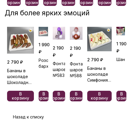
корзину
корзину
корзину
корзину
корзину
корзину
корзину
Для более ярких эмоций
1 190
1 990
2 190
2 190
₽
₽
₽
₽
Шантал
2 790 ₽
Розовый
2 790 ₽
Фонтан
Фонтан
бархат
Бананы в
шаров
шаров
Бананы в
шоколаде
№583
№588
шоколаде
Симфония
Шоколадный
вкуса
гранд
В
В
В
В
В
В
корзину
корзину
корзину
корзину
корзину
корзину
Назад к списку