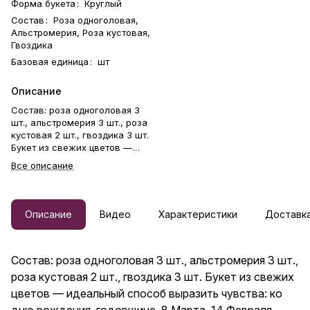
Форма букета
:
Круглый
Состав
:
Роза одноголовая,
Альстромерия, Роза кустовая,
Гвоздика
Базовая единица
:
шт
Описание
Состав: роза одноголовая 3
шт., альстромерия 3 шт., роза
кустовая 2 шт., гвоздика 3 шт.
Букет из свежих цветов —
идеальный способ выразить
Все описание
чувства: ко дню рождения,
годовщине, 8 Марта, 14
Февраля, Дню матери, Дню
учителя, Дню бабушки и
Описание
Видео
Характеристики
Доставка
дедушки или просто в знак
внимания и заботы. Фирменная
открытка-инструкция по
Состав: роза одноголовая 3 шт., альстромерия 3 шт.,
хранению — в подарок.
Цветочный букет — отличный
роза кустовая 2 шт., гвоздика 3 шт. Букет из свежих
подарок бабушке, маме,
цветов — идеальный способ выразить чувства: ко
любимой женщине, жене,
дню рождения, годовщине, 8 Марта, 14 Февраля,
подруге, сестре, друзьям и