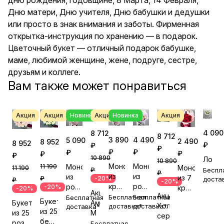
коллеге.
Дню матери, Дню учителя, Дню бабушки и дедушки
или просто в знак внимания и заботы. Фирменная
открытка-инструкция по хранению — в подарок.
Цветочный букет — отличный подарок бабушке,
маме, любимой женщине, жене, подруге, сестре,
друзьям и коллеге.
Вам также может понравиться
Акция
Акция
Новинка
Акция
Новинка
Акция
4 090
8 712
8 712
4 490
3 890
5 090
2 490
8 952
8 952
₽
₽
₽
₽
₽
₽
₽
₽
₽
10 890
Лоли
10 890
Монобукет
Монобукет
Монобукет
11 190
Монобукет
11 190
Беспл
₽
₽
из
из
из
из 7
₽
-20%
доста
₽
-20%
розовых
красных
розовых
-20%
красных
-20%
Акция!
Акция!
роз
роз
роз
Бесплатная
Бесплатная
роз
Бесплатная
Букет
Аморе
Букет
Холодное
№1
доставка*
№2
доставка*
№3
доставка*
№1
из 25
М
из 25
сердце
белых
розовых
Бесплатная