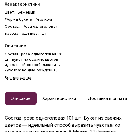
Характеристики
Цвет
:
Бежевый
Форма букета
:
Уголком
Состав
:
Роза одноголовая
Базовая единица
:
шт
Описание
Состав: роза одноголовая 101
шт. Букет из свежих цветов —
идеальный способ выразить
чувства: ко дню рождения,
годовщине, 8 Марта, 14
Все описание
Февраля, Дню матери, Дню
учителя, Дню бабушки и
дедушки или просто в знак
внимания и заботы. Фирменная
Описание
Характеристики
Доставка и оплата
открытка-инструкция по
хранению — в подарок.
Цветочный букет — отличный
Состав: роза одноголовая 101 шт. Букет из свежих
подарок бабушке, маме,
любимой женщине, жене,
цветов — идеальный способ выразить чувства: ко
подруге, сестре, друзьям и
дню рождения, годовщине, 8 Марта, 14 Февраля,