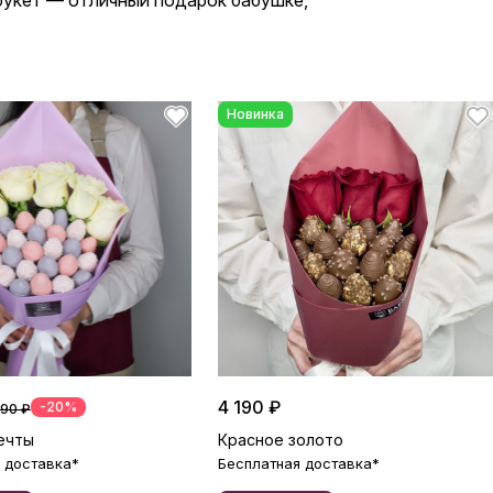
 букет — отличный подарок бабушке,
Новинка
4 190 ₽
-20%
490 ₽
ечты
Красное золото
 доставка*
Бесплатная доставка*