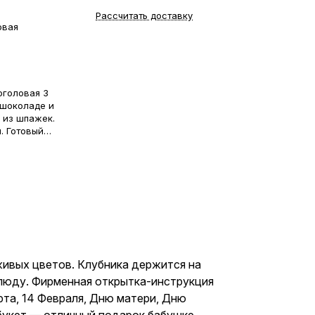
Рассчитать доставку
овая
оголовая 3
 шоколаде и
 из шпажек.
. Готовый
ирменная
. Этот букет
ню рождения,
и, Дню
в знак
ов —
е, маме,
узьям и
 живых цветов. Клубника держится на
слюду. Фирменная открытка-инструкция
рта, 14 Февраля, Дню матери, Дню