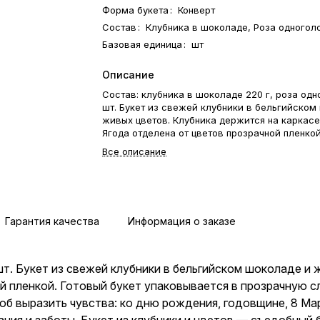
Форма букета
:
Конверт
Состав
:
Клубника в шоколаде, Роза одногол
Базовая единица
:
шт
Описание
Состав: клубника в шоколаде 220 г, роза одн
шт. Букет из свежей клубники в бельгийском
живых цветов. Клубника держится на каркасе
Ягода отделена от цветов прозрачной пленкой
букет упаковывается в прозрачную слюду. Ф
Все описание
открытка-инструкция по хранению — в подарок
— идеальный способ выразить чувства: ко д
годовщине, 8 Марта, 14 Февраля, Дню матер
учителя, Дню бабушки и дедушки или просто 
внимания и заботы. Букет из клубники и цвет
Гарантия качества
Информация о заказе
съедобный букет — отличный подарок бабушк
любимой женщине, жене, подруге, сестре, др
коллеге.
 шт. Букет из свежей клубники в бельгийском шоколаде и
ой пленкой. Готовый букет упаковывается в прозрачную 
об выразить чувства: ко дню рождения, годовщине, 8 Ма