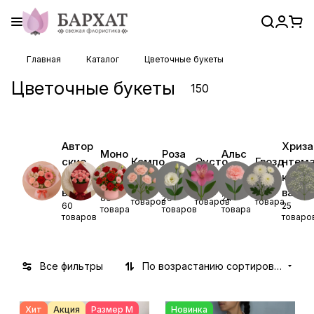
Главная
Каталог
Цветочные букеты
Цветочные букеты
150
Автор
Хриза
Моно
Роза
Альс
ские
Компо
Эусто
Гвозд
нтем
буке
кусто
тром
букет
зиции
ма
ика
кусто
ты
вая
ерия
20
16
32
ы
вая
83
26
24
товаров
товаров
товара
60
25
товара
товаров
товара
товаров
товаро
Все фильтры
По возрастанию сортировки
Хит
Акция
Размер М
Новинка