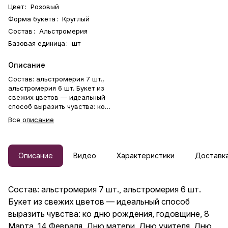
Цвет
:
Розовый
Форма букета
:
Круглый
Состав
:
Альстромерия
Базовая единица
:
шт
Описание
Состав: альстромерия 7 шт.,
альстромерия 6 шт. Букет из
свежих цветов — идеальный
способ выразить чувства: ко
дню рождения, годовщине, 8
Все описание
Марта, 14 Февраля, Дню
матери, Дню учителя, Дню
бабушки и дедушки или просто
в знак внимания и заботы.
Описание
Видео
Характеристики
Доставка
Фирменная открытка-
инструкция по хранению — в
подарок. Цветочный букет —
Состав: альстромерия 7 шт., альстромерия 6 шт.
отличный подарок бабушке,
маме, любимой женщине,
Букет из свежих цветов — идеальный способ
жене, подруге, сестре,
выразить чувства: ко дню рождения, годовщине, 8
друзьям и коллеге.
Марта, 14 Февраля, Дню матери, Дню учителя, Дню