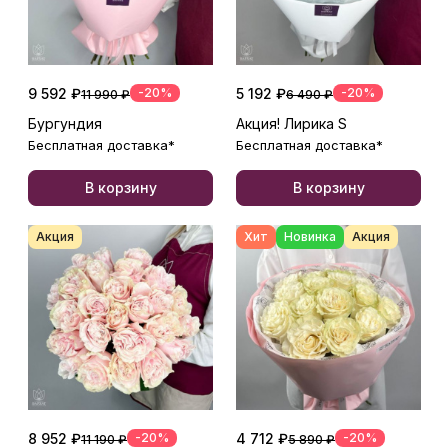
9 592 ₽
-20%
5 192 ₽
-20%
11 990 ₽
6 490 ₽
Бургундия
Акция! Лирика S
Бесплатная доставка*
Бесплатная доставка*
В корзину
В корзину
Акция
Хит
Новинка
Акция
8 952 ₽
-20%
4 712 ₽
-20%
11 190 ₽
5 890 ₽