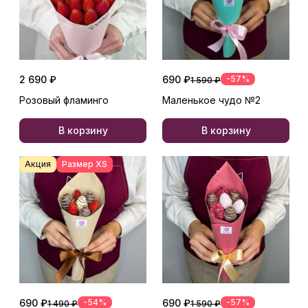
2 690 ₽
690 ₽
-57%
1 590 ₽
Розовый фламинго
Маленькое чудо №2
В корзину
В корзину
Акция
Размер XS
690 ₽
-54%
690 ₽
-57%
1 490 ₽
1 590 ₽