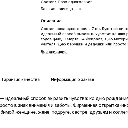
Состав
:
Роза одноголовая
Базовая единица
:
шт
Описание
Состав: роза одноголовая 7 шт. Букет из све
идеальный способ выразить чувства: ко дню 
годовщине, 8 Марта, 14 Февраля, Дню матер
учителя, Дню бабушки и дедушки или просто 
внимания и заботы. Фирменная открытка-инст
Все описание
хранению — в подарок. Цветочный букет — о
подарок бабушке, маме, любимой женщине, 
подруге, сестре, друзьям и коллеге.
Гарантия качества
Информация о заказе
 — идеальный способ выразить чувства: ко дню рождения
росто в знак внимания и заботы. Фирменная открытка-ин
имой женщине, жене, подруге, сестре, друзьям и коллег