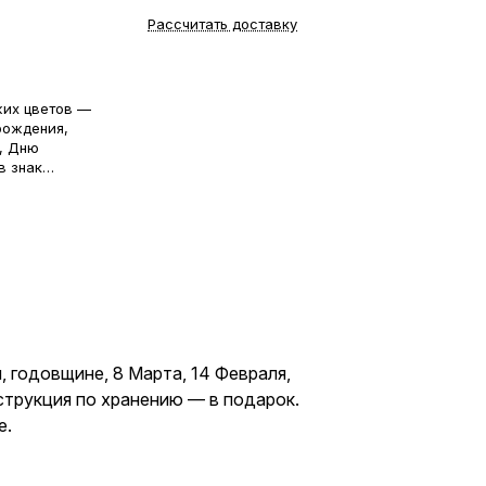
Рассчитать доставку
жих цветов —
рождения,
и, Дню
в знак
рукция по
тличный
жене,
, годовщине, 8 Марта, 14 Февраля,
струкция по хранению — в подарок.
е.