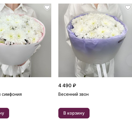
4 490 ₽
 симфония
Весенний звон
ну
В корзину