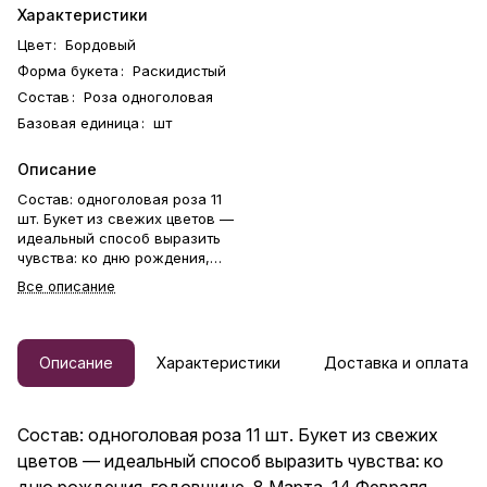
Характеристики
Цвет
:
Бордовый
Форма букета
:
Раскидистый
Состав
:
Роза одноголовая
Базовая единица
:
шт
Описание
Состав: одноголовая роза 11
шт. Букет из свежих цветов —
идеальный способ выразить
чувства: ко дню рождения,
годовщине, 8 Марта, 14
Все описание
Февраля, Дню матери, Дню
учителя, Дню бабушки и
дедушки или просто в знак
внимания и заботы. Фирменная
Описание
Характеристики
Доставка и оплата
открытка-инструкция по
хранению — в подарок.
Цветочный букет — отличный
Состав: одноголовая роза 11 шт. Букет из свежих
подарок бабушке, маме,
любимой женщине, жене,
цветов — идеальный способ выразить чувства: ко
подруге, сестре, друзьям и
дню рождения, годовщине, 8 Марта, 14 Февраля,