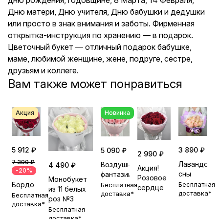
коллеге.
Дню матери, Дню учителя, Дню бабушки и дедушки
или просто в знак внимания и заботы. Фирменная
открытка-инструкция по хранению — в подарок.
Цветочный букет — отличный подарок бабушке,
маме, любимой женщине, жене, подруге, сестре,
друзьям и коллеге.
Вам также может понравиться
Акция
Новинка
5 912 ₽
3 890 ₽
5 090 ₽
2 990 ₽
7 390 ₽
Лавандовы
Воздушные
4 490 ₽
Акция!
-20%
сны
фантазии
Розовое
Монобукет
Бордо
Бесплатная
Бесплатная
сердце
из 11 белых
доставка*
доставка*
Бесплатная
роз №3
доставка*
Бесплатная
доставка*