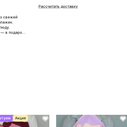
Рассчитать доставку
из свежей
шпажек.
люду.
 — в подарок.
ства: ко дню
Дню матери,
сто в знак
добный букет
й женщине,
етуем
Акция