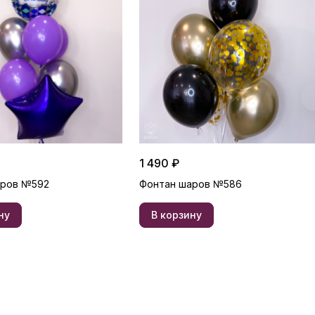
1 490 ₽
аров №592
Фонтан шаров №586
ну
В корзину