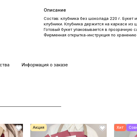
Описание
Состав: клубника без шоколада 220 г. Букет 
клубники. Клубника держится на каркасе из 
Готовый букет упаковывается в прозрачную с
Фирменная открытка-инструкция по хранению
Этот букет — идеальный способ выразить чув
рождения, годовщине, 8 Марта, 14 Февраля, 
Дню учителя, Дню бабушки и дедушки или про
внимания и заботы. Букет из клубники — съе
— отличный подарок бабушке, маме, любимо
ства
Информация о заказе
жене, подруге, сестре, друзьям и коллеге.
Акция
Хит
Сов