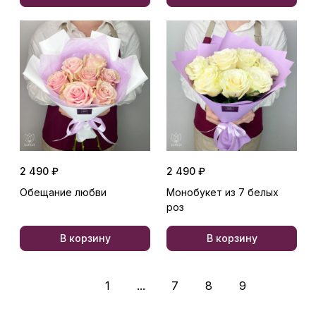
2 490 ₽
2 490 ₽
Обещание любви
Монобукет из 7 белых
роз
В корзину
В корзину
1
...
7
8
9