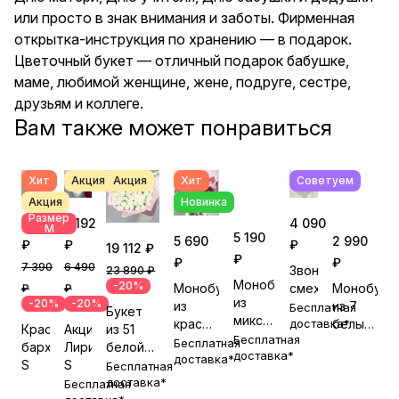
или просто в знак внимания и заботы. Фирменная
открытка-инструкция по хранению — в подарок.
Цветочный букет — отличный подарок бабушке,
маме, любимой женщине, жене, подруге, сестре,
друзьям и коллеге.
Вам также может понравиться
Хит
Акция
Акция
Хит
Советуем
Акция
Новинка
Размер
5 912
5 192
4 090
М
5 190
5 690
2 990
₽
₽
₽
19 112 ₽
₽
₽
₽
7 390
6 490
Звонкий
23 890 ₽
Монобукет
-20%
Монобукет
Монобуке
смех
₽
₽
из
-20%
-20%
из
из 7
Бесплатная
Букет
микса
красных
белых
доставка*
Красный
Акция!
из 51
роз
Бесплатная
роз №1
роз
Бесплатная
бархат
Лирика
белой
№2
доставка*
доставка*
№2
S
S
розы в
Бесплатная
упаковке
доставка*
Бесплатная