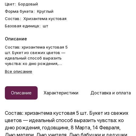
Цвет
:
Бордовый
Форма букета
:
Круглый
Состав
:
Хризантема кустовая
Базовая единица
:
шт
Описание
Состав: хризантема кустовая 5
шт. Букет из свежих цветов —
идеальный способ выразить
чувства: ко дню рождения,
годовщине, 8 Марта, 14
Все описание
Февраля, Дню матери, Дню
учителя, Дню бабушки и
дедушки или просто в знак
внимания и заботы. Фирменная
Описание
Характеристики
Доставка и оплата
открытка-инструкция по
хранению — в подарок.
Цветочный букет — отличный
Состав: хризантема кустовая 5 шт. Букет из свежих
подарок бабушке, маме,
любимой женщине, жене,
цветов — идеальный способ выразить чувства: ко
подруге, сестре, друзьям и
дню рождения, годовщине, 8 Марта, 14 Февраля,
коллеге.
Дню матери, Дню учителя, Дню бабушки и дедушки