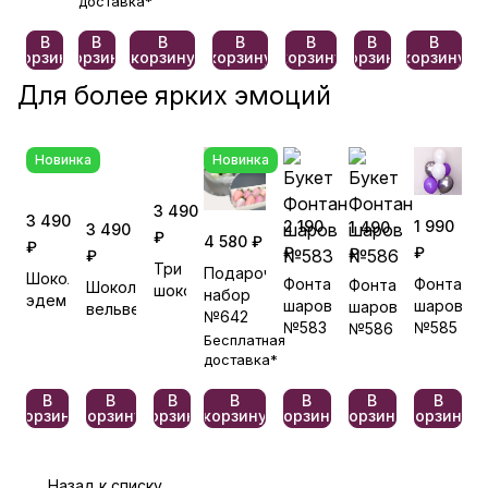
доставка*
В
В
В
В
В
В
В
корзину
корзину
корзину
корзину
корзину
корзину
корзину
Для более ярких эмоций
Новинка
Новинка
3 490
3 490
2 190
1 990
1 490
3 490
₽
4 580 ₽
₽
₽
₽
₽
₽
Три
Подарочный
Шоколадный
Фонтан
Фонтан
Фонтан
Шоколадный
шоколада
набор
эдем
шаров
шаров
шаров
вельвет
№642
№583
№585
№586
Бесплатная
доставка*
В
В
В
В
В
В
В
корзину
корзину
корзину
корзину
корзину
корзину
корзину
Назад к списку