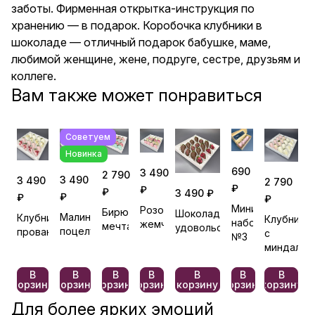
заботы. Фирменная открытка-инструкция по
хранению — в подарок. Коробочка клубники в
шоколаде — отличный подарок бабушке, маме,
любимой женщине, жене, подруге, сестре, друзьям и
коллеге.
Вам также может понравиться
Советуем
Новинка
690
3 490
2 790
3 490
3 490
2 790
₽
₽
₽
3 490 ₽
₽
₽
₽
Мини
Розовый
Бирюзовая
Шоколадное
Малиновый
Клубничный
Клубника
набор
жемчуг
мечта
удовольствие
поцелуй
прованс
с
№3
миндалем
В
В
В
В
В
В
В
корзину
корзину
корзину
корзину
корзину
корзину
корзину
Для более ярких эмоций