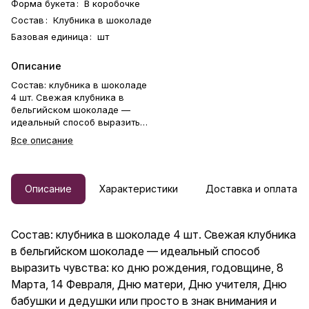
Форма букета
:
В коробочке
Состав
:
Клубника в шоколаде
Базовая единица
:
шт
Описание
Состав: клубника в шоколаде
4 шт. Свежая клубника в
бельгийском шоколаде —
идеальный способ выразить
чувства: ко дню рождения,
Все описание
годовщине, 8 Марта, 14
Февраля, Дню матери, Дню
учителя, Дню бабушки и
дедушки или просто в знак
Описание
Характеристики
Доставка и оплата
внимания и заботы. Фирменная
открытка-инструкция по
хранению — в подарок.
Состав: клубника в шоколаде 4 шт. Свежая клубника
Коробочка клубники в
шоколаде — отличный подарок
в бельгийском шоколаде — идеальный способ
бабушке, маме, любимой
выразить чувства: ко дню рождения, годовщине, 8
женщине, жене, подруге,
Марта, 14 Февраля, Дню матери, Дню учителя, Дню
сестре, друзьям и коллеге.
бабушки и дедушки или просто в знак внимания и