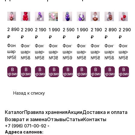
2 890
2 190
2 590
1 990
2 890
2 290
1 990
2 190
2 290
₽
₽
₽
₽
₽
₽
₽
₽
₽
Фонтан
Фонтан
Фонтан
Фонтан
Фонтан
Фонтан
Фонтан
Фонтан
Фонтан
шаров
шаров
шаров
шаров
шаров
шаров
шаров
шаров
шаров
№581
№583
№592
№585
№582
№587
№380
№588
№589
В
В
В
В
В
В
В
В
В
корзину
корзину
корзину
корзину
корзину
корзину
корзину
корзину
корзину
Назад к списку
Каталог
Правила хранения
Акции
Доставка и оплата
Возврат и замена
Отзывы
Статьи
Контакты
+7 (996) 071-00-92
Адреса салонов: