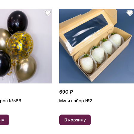
690 ₽
аров №586
Мини набор №2
ну
В корзину