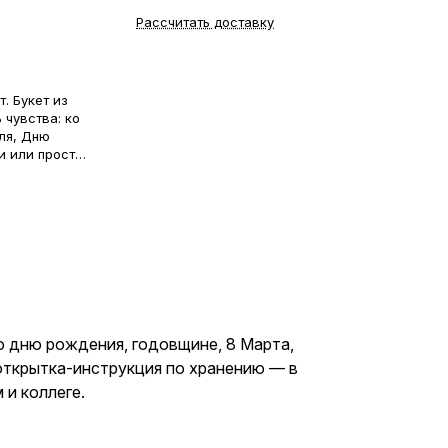
Рассчитать доставку
т. Букет из
 чувства: ко
ля, Дню
и или просто
ка-инструкция
 отличный
жене,
ко дню рождения, годовщине, 8 Марта,
 открытка-инструкция по хранению — в
 и коллеге.