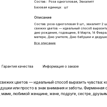
Состав
:
Роза одноголовая, Эвкалипт
Базовая единица
:
шт
Описание
Состав: роза одноголовая 9 шт., эвкалипт 2 ш
свежих цветов — идеальный способ выразить
дню рождения, годовщине, 8 Марта, 14 Февра
матери, Дню учителя, Дню бабушки и дедушк
в знак внимания и заботы. Фирменная открыт
Все описание
по хранению — в подарок. Цветочный букет —
подарок бабушке, маме, любимой женщине, 
подруге, сестре, друзьям и коллеге.
Гарантия качества
Информация о заказе
из свежих цветов — идеальный способ выразить чувства: 
едушки или просто в знак внимания и заботы. Фирменная
маме, любимой женщине, жене, подруге, сестре, друзьям