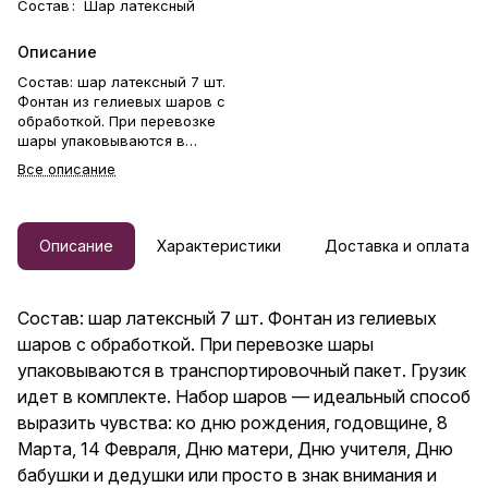
Состав
:
Шар латексный
Описание
Состав: шар латексный 7 шт.
Фонтан из гелиевых шаров с
обработкой. При перевозке
шары упаковываются в
транспортировочный пакет.
Все описание
Грузик идет в комплекте.
Набор шаров — идеальный
способ выразить чувства: ко
дню рождения, годовщине, 8
Описание
Характеристики
Доставка и оплата
Марта, 14 Февраля, Дню
матери, Дню учителя, Дню
бабушки и дедушки или просто
Состав: шар латексный 7 шт. Фонтан из гелиевых
в знак внимания и заботы.
Гелиевые шары — отличный
шаров с обработкой. При перевозке шары
подарок бабушке, маме,
упаковываются в транспортировочный пакет. Грузик
любимой женщине, жене,
идет в комплекте. Набор шаров — идеальный способ
подруге, сестре, друзьям и
коллеге.
выразить чувства: ко дню рождения, годовщине, 8
Марта, 14 Февраля, Дню матери, Дню учителя, Дню
бабушки и дедушки или просто в знак внимания и