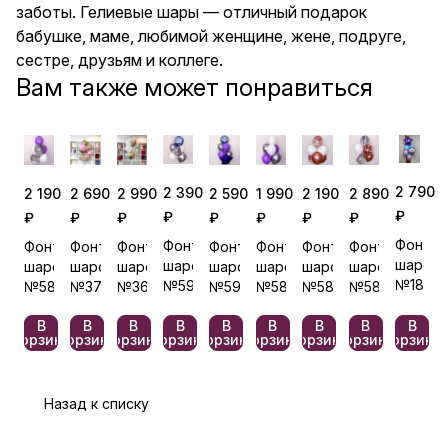
заботы. Гелиевые шары — отличный подарок
бабушке, маме, любимой женщине, жене, подруге,
сестре, друзьям и коллеге.
Вам также может понравиться
2 790
2 390
2 190
2 690
2 990
2 590
1 990
2 890
2 190
₽
₽
₽
₽
₽
₽
₽
₽
₽
Фонтан
Фонтан
Фонтан
Фонтан
Фонтан
Фонтан
Фонтан
Фонтан
Фонтан
шаров
шаров
шаров
шаров
шаров
шаров
шаров
шаров
шаров
№181
№591
№583
№373
№365
№592
№585
№582
№588
В
В
В
В
В
В
В
В
В
корзину
корзину
корзину
корзину
корзину
корзину
корзину
корзину
корзину
Назад к списку