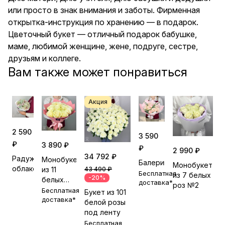
или просто в знак внимания и заботы. Фирменная
открытка-инструкция по хранению — в подарок.
Цветочный букет — отличный подарок бабушке,
маме, любимой женщине, жене, подруге, сестре,
друзьям и коллеге.
Вам также может понравиться
Акция
2 590
3 590
₽
3 890 ₽
₽
2 990 ₽
34 792 ₽
Радужное
Монобукет
Балерина
Монобукет
облако
из 11
43 490 ₽
Бесплатная
из 7 белых
-20%
белых
доставка*
роз №2
роз
Бесплатная
Букет из 101
доставка*
белой розы
под ленту
Бесплатная