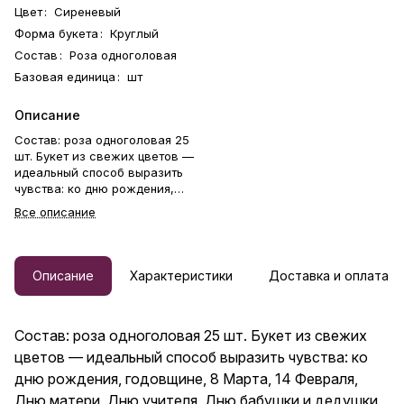
Цвет
:
Сиреневый
Форма букета
:
Круглый
Состав
:
Роза одноголовая
Базовая единица
:
шт
Описание
Состав: роза одноголовая 25
шт. Букет из свежих цветов —
идеальный способ выразить
чувства: ко дню рождения,
годовщине, 8 Марта, 14
Все описание
Февраля, Дню матери, Дню
учителя, Дню бабушки и
дедушки или просто в знак
внимания и заботы. Фирменная
Описание
Характеристики
Доставка и оплата
открытка-инструкция по
хранению — в подарок.
Цветочный букет — отличный
Состав: роза одноголовая 25 шт. Букет из свежих
подарок бабушке, маме,
любимой женщине, жене,
цветов — идеальный способ выразить чувства: ко
подруге, сестре, друзьям и
дню рождения, годовщине, 8 Марта, 14 Февраля,
коллеге.
Дню матери, Дню учителя, Дню бабушки и дедушки