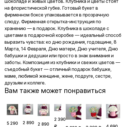
шоколаде и живых цветов. Клубника и цветы стоят
хранению — в подарок. Цветы
на флористической губке. Готовый букет в
в боксе — отличный подарок
бабушке, маме, любимой
фирменном боксе упаковывается в прозрачную
женщине, жене, подруге,
слюду. Фирменная открытка-инструкция по
сестре, друзьям и коллеге.
хранению — в подарок. Клубника в шоколаде с
цветами в подарочной коробке — идеальный способ
выразить чувства: ко дню рождения, годовщине, 8
Марта, 14 Февраля, Дню матери, Дню учителя, Дню
бабушки и дедушки или просто в знак внимания и
заботы. Композиция из клубники и свежих цветов —
съедобный букет — отличный подарок бабушке,
маме, любимой женщине, жене, подруге, сестре,
друзьям и коллеге.
Вам также может понравиться
2 390
2 890
5 290
2 890
₽
4 690