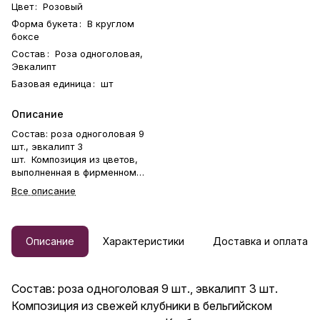
Цвет
:
Розовый
Форма букета
:
В круглом
боксе
Состав
:
Роза одноголовая,
Эвкалипт
Базовая единица
:
шт
Описание
Состав: роза одноголовая 9
шт., эвкалипт 3
шт. Композиция из цветов,
выполненная в фирменном
боксе. Цветы стоят на
Все описание
флористической губке. Букет в
брендированной коробке —
идеальный способ выразить
чувства: ко дню рождения,
Описание
Характеристики
Доставка и оплата
годовщине, 8 Марта, 14
Февраля, Дню матери, Дню
учителя, Дню бабушки и
Состав: роза одноголовая 9 шт., эвкалипт 3 шт.
дедушки или просто в знак
внимания и заботы. Фирменная
Композиция из свежей клубники в бельгийском
открытка-инструкция по