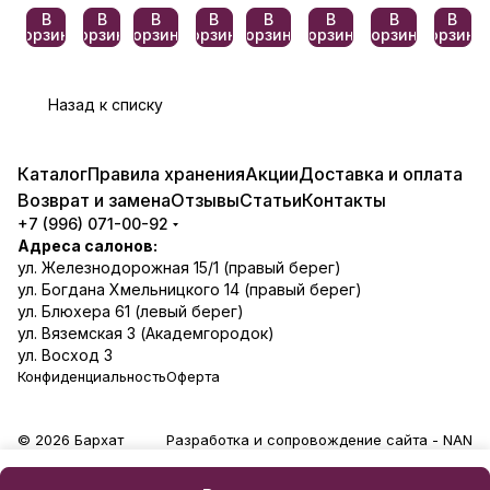
В
В
В
В
В
В
В
В
корзину
корзину
корзину
корзину
корзину
корзину
корзину
корзину
Назад к списку
Каталог
Правила хранения
Акции
Доставка и оплата
Возврат и замена
Отзывы
Статьи
Контакты
+7 (996) 071-00-92
Адреса салонов:
ул. Железнодорожная 15/1 (правый берег)
ул. Богдана Хмельницкого 14 (правый берег)
ул. Блюхера 61 (левый берег)
ул. Вяземская 3 (Академгородок)
ул. Восход 3
Конфиденциальность
Оферта
© 2026 Бархат
Разработка и сопровождение сайта -
NAN