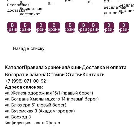
розовом
в
в
в
сумочке
боксе
сумочк
Бесплатная
Беспла
сумочке
боксе
Бесплатная
красном
красном
Бесплатная
сиреневом
доставка*
достав
доставка*
боксе
боксе
доставка*
боксе
В
В
В
В
В
В
В
В
В
корзину
корзину
корзину
корзину
корзину
корзину
корзину
корзину
корзину
Назад к списку
Каталог
Правила хранения
Акции
Доставка и оплата
Возврат и замена
Отзывы
Статьи
Контакты
+7 (996) 071-00-92
Адреса салонов:
ул. Железнодорожная 15/1 (правый берег)
ул. Богдана Хмельницкого 14 (правый берег)
ул. Блюхера 61 (левый берег)
ул. Вяземская 3 (Академгородок)
ул. Восход 3
Конфиденциальность
Оферта