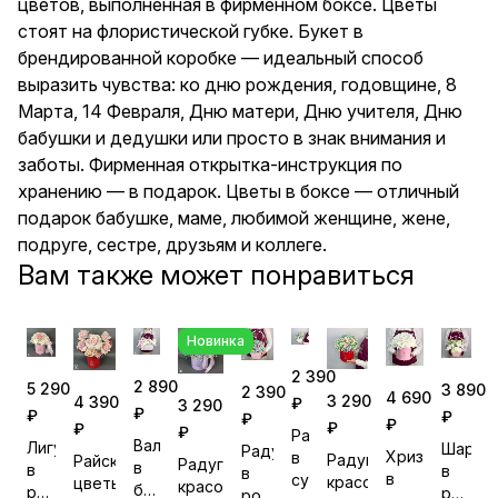
цветов, выполненная в фирменном боксе. Цветы
открытка-инструкция по
стоят на флористической губке. Букет в
хранению — в подарок. Цветы
в боксе — отличный подарок
брендированной коробке — идеальный способ
бабушке, маме, любимой
выразить чувства: ко дню рождения, годовщине, 8
женщине, жене, подруге,
Марта, 14 Февраля, Дню матери, Дню учителя, Дню
сестре, друзьям и коллеге.
бабушки и дедушки или просто в знак внимания и
заботы. Фирменная открытка-инструкция по
хранению — в подарок. Цветы в боксе — отличный
подарок бабушке, маме, любимой женщине, жене,
подруге, сестре, друзьям и коллеге.
Вам также может понравиться
Новинка
2 390
2 890
5 290
3 890
2 390
4 690
3 290
4 390
₽
3 290
₽
₽
₽
₽
₽
₽
₽
₽
Радуга
Вальс
Лигура
Шарм
Радуга
Хризантема
в
Радуга
Райские
Радуга
в
в
в
в
в
сумочке
красок
цветы
красок
белой
розовом
розово
розовой