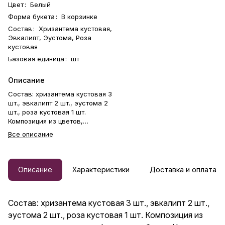
Цвет
:
Белый
Форма букета
:
В корзинке
Состав
:
Хризантема кустовая,
Эвкалипт, Эустома, Роза
кустовая
Базовая единица
:
шт
Описание
Состав: хризантема кустовая 3
шт., эвкалипт 2 шт., эустома 2
шт., роза кустовая 1 шт.
Композиция из цветов,
выполненная в фирменном
Все описание
боксе. Цветы стоят на
флористической губке. Букет в
брендированной коробке —
идеальный способ выразить
Описание
Характеристики
Доставка и оплата
чувства: ко дню рождения,
годовщине, 8 Марта, 14
Февраля, Дню матери, Дню
Состав: хризантема кустовая 3 шт., эвкалипт 2 шт.,
учителя, Дню бабушки и
дедушки или просто в знак
эустома 2 шт., роза кустовая 1 шт. Композиция из
внимания и заботы. Фирменная