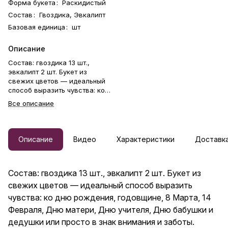
Форма букета
:
Раскидистый
Состав
:
Гвоздика, Эвкалипт
Базовая единица
:
шт
Описание
Состав: гвоздика 13 шт.,
эвкалипт 2 шт. Букет из
свежих цветов — идеальный
способ выразить чувства: ко
дню рождения, годовщине, 8
Все описание
Марта, 14 Февраля, Дню
матери, Дню учителя, Дню
бабушки и дедушки или просто
в знак внимания и заботы.
Описание
Видео
Характеристики
Доставка
Фирменная открытка-
инструкция по хранению — в
подарок. Цветочный букет —
Состав: гвоздика 13 шт., эвкалипт 2 шт. Букет из
отличный подарок бабушке,
маме, любимой женщине,
свежих цветов — идеальный способ выразить
жене, подруге, сестре,
чувства: ко дню рождения, годовщине, 8 Марта, 14
друзьям и коллеге.
Февраля, Дню матери, Дню учителя, Дню бабушки и
дедушки или просто в знак внимания и заботы.