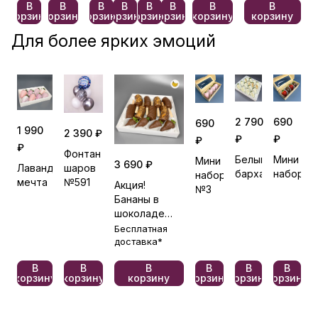
В
В
В
В
В
В
В
В
корзину
корзину
корзину
корзину
корзину
корзину
корзину
корзину
Для более ярких эмоций
2 790
690
690
1 990
2 390 ₽
₽
₽
₽
₽
Фонтан
Белый
Мини
Мини
3 690 ₽
Лавандовая
шаров
бархат
набор
набор
мечта
№591
Акция!
№3
Бананы в
шоколаде
Элегия
Бесплатная
доставка*
В
В
В
В
В
В
корзину
корзину
корзину
корзину
корзину
корзину