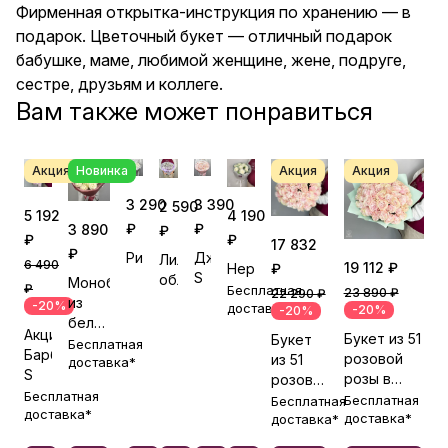
Фирменная открытка-инструкция по хранению — в
подарок. Цветочный букет — отличный подарок
бабушке, маме, любимой женщине, жене, подруге,
сестре, друзьям и коллеге.
Вам также может понравиться
Акция
Новинка
Акция
Акция
3 290
3 390
2 590
5 192
4 190
₽
₽
3 890
₽
₽
₽
17 832
₽
Римма
Джульетта
Лиловое
6 490
19 112 ₽
Неравнодушие
₽
S
облако
Монобукет
₽
Бесплатная
23 890 ₽
22 290 ₽
из
-20%
доставка*
-20%
-20%
белых
Акция!
Букет из 51
Букет
роз
Бесплатная
Барби
розовой
из 51
№1
доставка*
S
розы в
розовой
Бесплатная
бирюзовой
розы
Бесплатная
Бесплатная
доставка*
упаковке
доставка*
под
доставка*
ленту