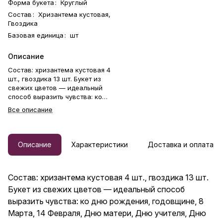
Форма букета
:
Круглый
Состав
:
Хризантема кустовая,
Гвоздика
Базовая единица
:
шт
Описание
Состав: хризантема кустовая 4
шт., гвоздика 13 шт. Букет из
свежих цветов — идеальный
способ выразить чувства: ко
дню рождения, годовщине, 8
Все описание
Марта, 14 Февраля, Дню
матери, Дню учителя, Дню
бабушки и дедушки или просто
в знак внимания и заботы.
Описание
Характеристики
Доставка и оплата
Фирменная открытка-
инструкция по хранению — в
подарок. Цветочный букет —
Состав: хризантема кустовая 4 шт., гвоздика 13 шт.
отличный подарок бабушке,
маме, любимой женщине,
Букет из свежих цветов — идеальный способ
жене, подруге, сестре,
выразить чувства: ко дню рождения, годовщине, 8
друзьям и коллеге.
Марта, 14 Февраля, Дню матери, Дню учителя, Дню