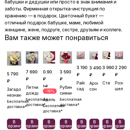
бабушки и дедушки или просто в знак внимания и
заботы. Фирменная открытка-инструкция по
хранению — в подарок. Цветочный букет —
отличный подарок бабушке, маме, любимой
женщине, жене, подруге, сестре, друзьям и коллеге.
Вам также может понравиться
3 190
3 990
2 290
3 490
7 690
0.90
3 590
5 790
₽
₽
₽
₽
₽
₽
₽
₽
Райский
Стелла
Розовы
Ароматный
1 ₽
Летний
Рубиновое
сад
шелк
сон
Загадочная
-10%
дождь
сияние
незнакомка
Бесплатная
Адель
Бесплатная
Бесплатная
доставка*
доставка*
Бесплатная
доставка*
доставка*
В
В
В
В
В
В
В
В
корзину
корзину
корзину
корзину
корзину
корзину
корзину
корзину