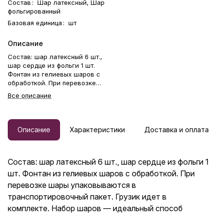
Состав
:
Шар латексный, Шар
фольгированный
Базовая единица
:
шт
Описание
Состав: шар латексный 6 шт.,
шар сердце из фольги 1 шт.
Фонтан из гелиевых шаров с
обработкой. При перевозке
шары упаковываются в
Все описание
транспортировочный пакет.
Грузик идет в комплекте.
Набор шаров — идеальный
способ выразить чувства: ко
Описание
Характеристики
Доставка и оплата
дню рождения, годовщине, 8
Марта, 14 Февраля, Дню
матери, Дню учителя, Дню
Состав: шар латексный 6 шт., шар сердце из фольги 1
бабушки и дедушки или просто
в знак внимания и заботы.
шт. Фонтан из гелиевых шаров с обработкой. При
Гелиевые шары — отличный
перевозке шары упаковываются в
подарок бабушке, маме,
транспортировочный пакет. Грузик идет в
любимой женщине, жене,
подруге, сестре, друзьям и
комплекте. Набор шаров — идеальный способ
коллеге.