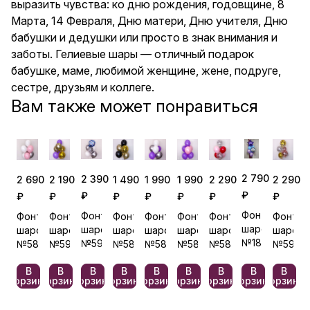
выразить чувства: ко дню рождения, годовщине, 8
Марта, 14 Февраля, Дню матери, Дню учителя, Дню
бабушки и дедушки или просто в знак внимания и
заботы. Гелиевые шары — отличный подарок
бабушке, маме, любимой женщине, жене, подруге,
сестре, друзьям и коллеге.
Вам также может понравиться
2 790
2 390
1 990
2 290
2 690
2 190
1 490
1 990
2 290
₽
₽
₽
₽
₽
₽
₽
₽
₽
Фонтан
Фонтан
Фонтан
Фонтан
Фонтан
Фонтан
Фонтан
Фонтан
Фонтан
шаров
шаров
шаров
шаров
шаров
шаров
шаров
шаров
шаров
№181
№591
№585
№593
№580
№590
№586
№584
№589
В
В
В
В
В
В
В
В
В
корзину
корзину
корзину
корзину
корзину
корзину
корзину
корзину
корзину