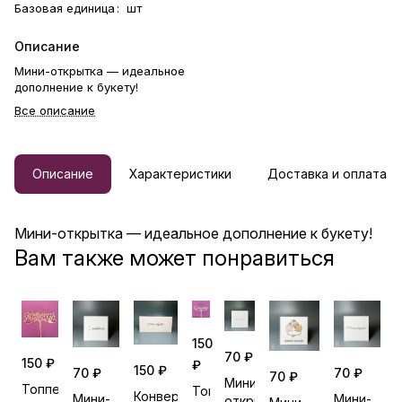
Базовая единица
:
шт
Описание
Мини-открытка — идеальное
дополнение к букету!
Все описание
Описание
Характеристики
Доставка и оплата
Мини-открытка — идеальное дополнение к букету!
Вам также может понравиться
150
70 ₽
150 ₽
₽
150 ₽
70 ₽
70 ₽
70 ₽
Мини-
Топпер
Топпер
Конверт
Мини-
Мини-
открытка