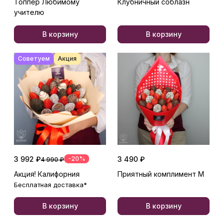
Топпер Любимому
Клубничный соблазн
учителю
В корзину
В корзину
Советуем
Акция
3 992 ₽
-20%
3 490 ₽
4 990 ₽
Акция! Калифорния
Приятный комплимент М
Бесплатная доставка*
В корзину
В корзину