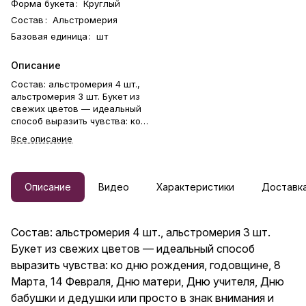
Форма букета
:
Круглый
Состав
:
Альстромерия
Базовая единица
:
шт
Описание
Состав: альстромерия 4 шт.,
альстромерия 3 шт. Букет из
свежих цветов — идеальный
способ выразить чувства: ко
дню рождения, годовщине, 8
Все описание
Марта, 14 Февраля, Дню
матери, Дню учителя, Дню
бабушки и дедушки или просто
в знак внимания и заботы.
Описание
Видео
Характеристики
Доставка
Фирменная открытка-
инструкция по хранению — в
подарок. Цветочный букет —
Состав: альстромерия 4 шт., альстромерия 3 шт.
отличный подарок бабушке,
маме, любимой женщине,
Букет из свежих цветов — идеальный способ
жене, подруге, сестре,
выразить чувства: ко дню рождения, годовщине, 8
друзьям и коллеге.
Марта, 14 Февраля, Дню матери, Дню учителя, Дню
бабушки и дедушки или просто в знак внимания и