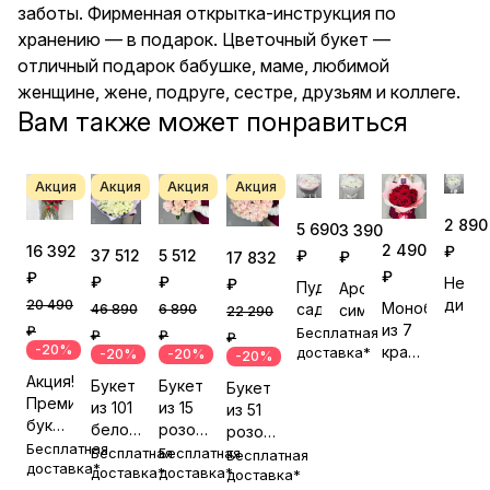
заботы. Фирменная открытка-инструкция по
хранению — в подарок. Цветочный букет —
отличный подарок бабушке, маме, любимой
женщине, жене, подруге, сестре, друзьям и коллеге.
Вам также может понравиться
Акция
Акция
Акция
Акция
2 890
5 690
3 390
2 490
₽
16 392
5 512
₽
37 512
₽
17 832
₽
₽
₽
₽
Нежн
₽
Пудровый
Ароматная
диан
20 490
Монобукет
сад
6 890
симфония
46 890
22 290
из 7
₽
Бесплатная
₽
₽
₽
-20%
красных
доставка*
-20%
-20%
-20%
роз
Акция!
Букет
Букет
Букет
№1
Премиум
из 15
из 101
из 51
букет
розовых
белой
розовой
с 51
Бесплатная
роз
розы
Бесплатная
розы
Бесплатная
Бесплатная
розой
доставка*
под
доставка*
в
доставка*
под
доставка*