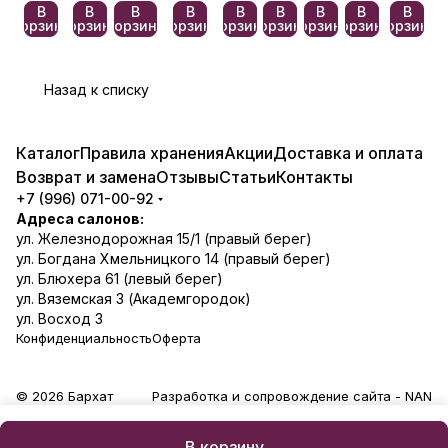
В
В
В
В
В
В
В
В
В
корзину
корзину
корзину
корзину
корзину
корзину
корзину
корзину
корзину
Назад к списку
Каталог
Правила хранения
Акции
Доставка и оплата
Возврат и замена
Отзывы
Статьи
Контакты
+7 (996) 071-00-92
Адреса салонов:
ул. Железнодорожная 15/1 (правый берег)
ул. Богдана Хмельницкого 14 (правый берег)
ул. Блюхера 61 (левый берег)
ул. Вяземская 3 (Академгородок)
ул. Восход 3
Конфиденциальность
Оферта
© 2026 Бархат
Разработка и сопровождение сайта -
NAN
В корзину