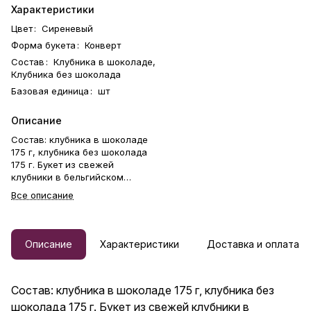
Характеристики
Цвет
:
Сиреневый
Форма букета
:
Конверт
Состав
:
Клубника в шоколаде,
Клубника без шоколада
Базовая единица
:
шт
Описание
Состав: клубника в шоколаде
175 г, клубника без шоколада
175 г. Букет из свежей
клубники в бельгийском
шоколаде. Клубника держится
Все описание
на каркасе из шпажек. Готовый
букет упаковывается в
прозрачную слюду. Фирменная
открытка-инструкция по
Описание
Характеристики
Доставка и оплата
хранению — в подарок. Этот
букет — идеальный способ
выразить чувства: ко дню
Состав: клубника в шоколаде 175 г, клубника без
рождения, годовщине, 8
Марта, 14 Февраля, Дню
шоколада 175 г. Букет из свежей клубники в