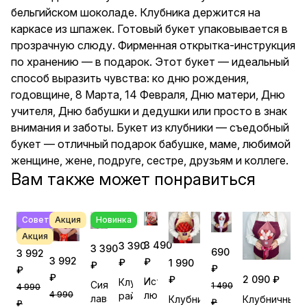
матери, Дню учителя, Дню
бельгийском шоколаде. Клубника держится на
бабушки и дедушки или просто
каркасе из шпажек. Готовый букет упаковывается в
в знак внимания и заботы.
Букет из клубники —
прозрачную слюду. Фирменная открытка-инструкция
съедобный букет — отличный
по хранению — в подарок. Этот букет — идеальный
подарок бабушке, маме,
способ выразить чувства: ко дню рождения,
любимой женщине, жене,
подруге, сестре, друзьям и
годовщине, 8 Марта, 14 Февраля, Дню матери, Дню
коллеге.
учителя, Дню бабушки и дедушки или просто в знак
внимания и заботы. Букет из клубники — съедобный
букет — отличный подарок бабушке, маме, любимой
женщине, жене, подруге, сестре, друзьям и коллеге.
Вам также может понравиться
Советуем
Акция
Новинка
Акция
3 490
3 390
3 390
690
3 992
3 992
₽
₽
1 990
₽
₽
₽
₽
₽
2 090 ₽
История
Клубничный
Сияющая
1 490
4 990
любви
4 990
рай
лаванда
Клубничный
Клубничный
₽
₽