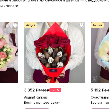
ания и заботы. Букет из клубники и цветов — съедобный
и коллеге.
Акция
Акция
3 352 ₽
5 192 ₽
-20%
4 190 ₽
6 
Акция! Каприз
Счастливы
Бесплатная доставка*
Бесплатная