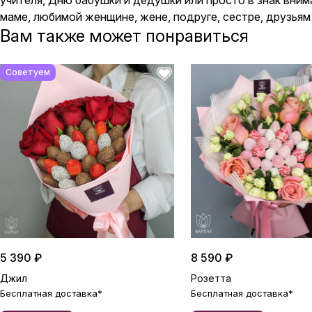
учителя, Дню бабушки и дедушки или просто в знак вним
маме, любимой женщине, жене, подруге, сестре, друзьям 
Вам также может понравиться
Советуем
5 390 ₽
8 590 ₽
Джил
Розетта
Бесплатная доставка*
Бесплатная доставка*