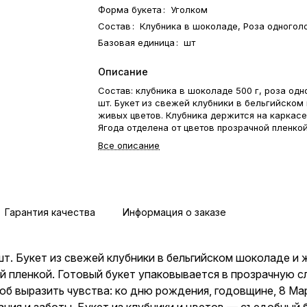
Форма букета
:
Уголком
Состав
:
Клубника в шоколаде, Роза одногол
Базовая единица
:
шт
Описание
Состав: клубника в шоколаде 500 г, роза одн
шт. Букет из свежей клубники в бельгийском
живых цветов. Клубника держится на каркасе
Ягода отделена от цветов прозрачной пленкой
букет упаковывается в прозрачную слюду. Ф
Все описание
открытка-инструкция по хранению — в подарок
— идеальный способ выразить чувства: ко д
годовщине, 8 Марта, 14 Февраля, Дню матер
учителя, Дню бабушки и дедушки или просто 
внимания и заботы. Букет из клубники и цвет
Гарантия качества
Информация о заказе
съедобный букет — отличный подарок бабушк
любимой женщине, жене, подруге, сестре, др
коллеге.
 шт. Букет из свежей клубники в бельгийском шоколаде и
ой пленкой. Готовый букет упаковывается в прозрачную 
об выразить чувства: ко дню рождения, годовщине, 8 Ма