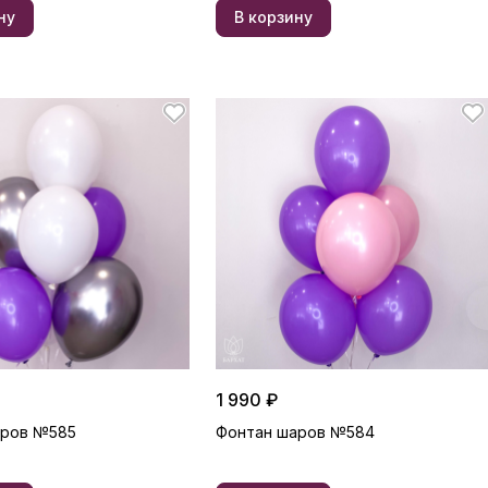
ну
В корзину
1 990 ₽
аров №585
Фонтан шаров №584