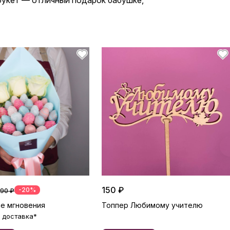
 букет — отличный подарок бабушке,
150 ₽
-20%
490 ₽
е мгновения
Топпер Любимому учителю
 доставка*