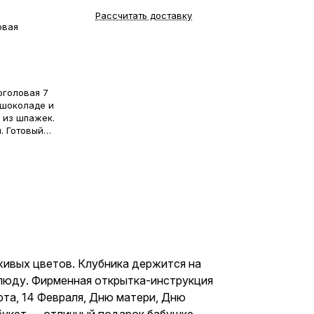
Рассчитать доставку
овая
оголовая 7
 шоколаде и
 из шпажек.
. Готовый
ирменная
. Этот букет
ню рождения,
и, Дню
в знак
ов —
е, маме,
узьям и
 живых цветов. Клубника держится на
слюду. Фирменная открытка-инструкция
рта, 14 Февраля, Дню матери, Дню