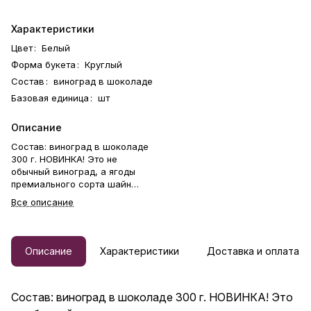
Характеристики
Цвет
:
Белый
Форма букета
:
Круглый
Состав
:
виноград в шоколаде
Базовая единица
:
шт
Описание
Состав: виноград в шоколаде
300 г. НОВИНКА! Это не
обычный виноград, а ягоды
премиального сорта шайн
мускат без косточек.
Все описание
Сублимированная малина
дополняет композицию вкусов
лёгкой кислинкой и украшает
букет. Стильная открытка-
Описание
Характеристики
Доставка и оплата
инструкция в качестве
бесплатного бонуса. Отличный
подарок бабушке, маме,
Состав: виноград в шоколаде 300 г. НОВИНКА! Это
любимой женщине, жене,
подруге, сестре, друзьям и